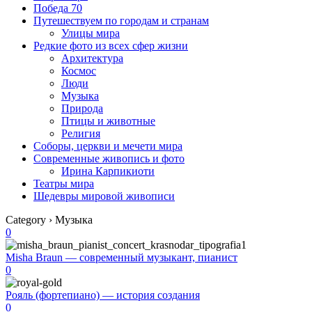
Победа 70
Путешествуем по городам и странам
Улицы мира
Редкие фото из всех сфер жизни
Архитектура
Космос
Люди
Музыка
Природа
Птицы и животные
Религия
Соборы, церкви и мечети мира
Современные живопись и фото
Ирина Карпикиоти
Театры мира
Шедевры мировой живописи
Category › Музыка
0
Misha Braun — современный музыкант, пианист
0
Рояль (фортепиано) — история создания
0