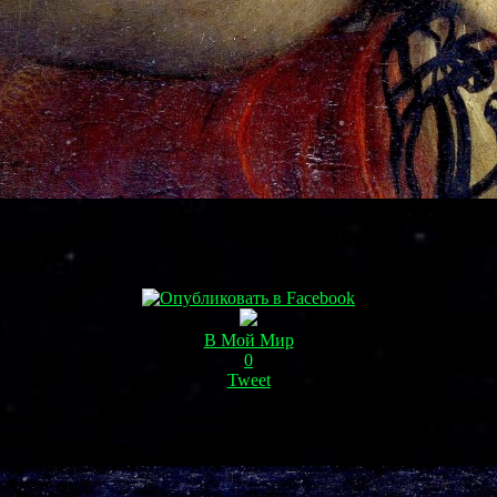
В Мой Мир
0
Tweet
подписало договор о покупке картины «
Дама с горностаем
»
Польши.