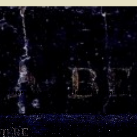
рностаем» выкупила Польша у частного