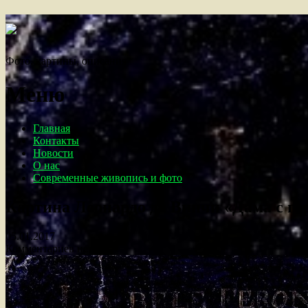
Фото, картины, описания
Меню
Главная
Контакты
Новости
О нас
Современные живопись и фото
Картина Леонардо да Винчи «Дама с го
05.01.2017
Комментариев нет