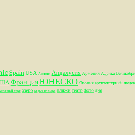
hic
Spain
Андалусия
USA
Армения
Африка
Великобр
Австрия
ЮНЕСКО
Франция
ША
Япония
архитектурный шедев
пляжи
озеро
театр
фото дня
ональный парк
отдых на море