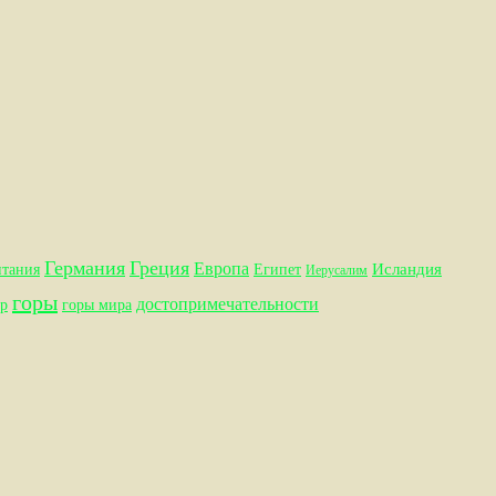
Германия
Греция
Европа
Исландия
итания
Египет
Иерусалим
горы
достопримечательности
р
горы мира