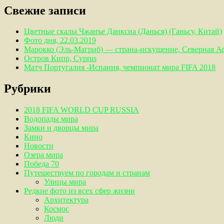
Свежие записи
Цветные скалы Чжанъе Данксиа (Данься) (Ганьсу, Китай)
Фото дня, 22.03.2019
Марокко (Эль-Магриб) — страна-искушение, Северная А
Остров Кипр, Cyprus
Матч Португалия -Испания, чемпионат мира FIFA 2018
Рубрики
2018 FIFA WORLD CUP RUSSIA
Водопады мира
Замки и дворцы мира
Кино
Новости
Озера мира
Победа 70
Путешествуем по городам и странам
Улицы мира
Редкие фото из всех сфер жизни
Архитектура
Космос
Люди