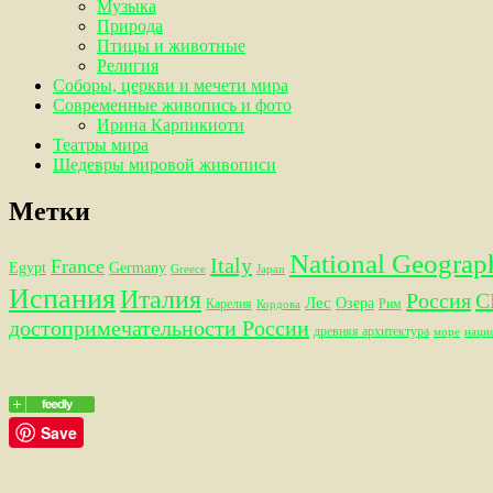
Музыка
Природа
Птицы и животные
Религия
Соборы, церкви и мечети мира
Современные живопись и фото
Ирина Карпикиоти
Театры мира
Шедевры мировой живописи
Метки
National Geograp
Italy
France
Egypt
Germany
Greece
Japan
Испания
Италия
Россия
С
Лес
Озера
Карелия
Рим
Кордова
достопримечательности России
древняя архитектура
море
наци
Save