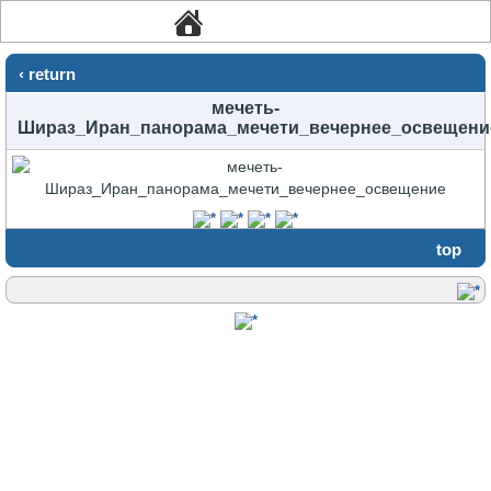
‹ return
мечеть-
Шираз_Иран_панорама_мечети_вечернее_освещени
top