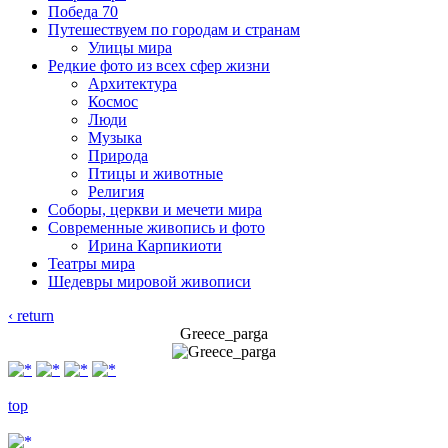
Победа 70
Путешествуем по городам и странам
Улицы мира
Редкие фото из всех сфер жизни
Архитектура
Космос
Люди
Музыка
Природа
Птицы и животные
Религия
Соборы, церкви и мечети мира
Современные живопись и фото
Ирина Карпикиоти
Театры мира
Шедевры мировой живописи
‹ return
Greece_parga
top