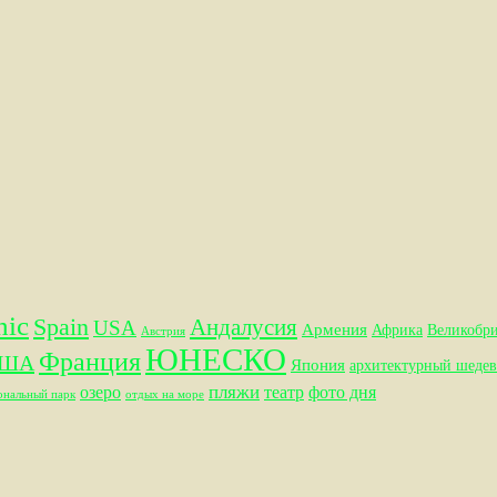
hic
Spain
Андалусия
USA
Армения
Африка
Великобр
Австрия
ЮНЕСКО
Франция
ША
Япония
архитектурный шедев
пляжи
озеро
театр
фото дня
ональный парк
отдых на море