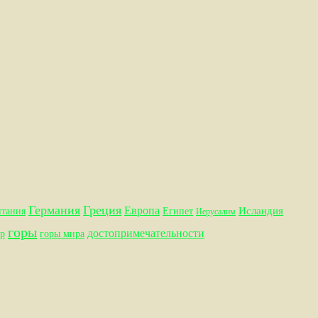
Германия
Греция
Европа
Исландия
итания
Египет
Иерусалим
горы
достопримечательности
р
горы мира