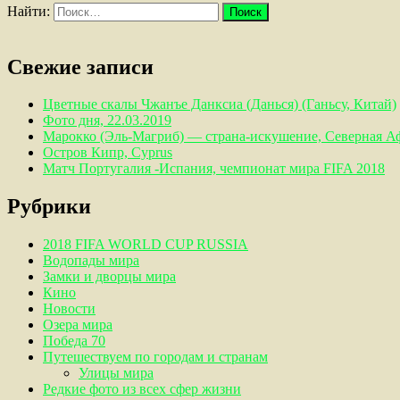
Найти:
Свежие записи
Цветные скалы Чжанъе Данксиа (Данься) (Ганьсу, Китай)
Фото дня, 22.03.2019
Марокко (Эль-Магриб) — страна-искушение, Северная А
Остров Кипр, Cyprus
Матч Португалия -Испания, чемпионат мира FIFA 2018
Рубрики
2018 FIFA WORLD CUP RUSSIA
Водопады мира
Замки и дворцы мира
Кино
Новости
Озера мира
Победа 70
Путешествуем по городам и странам
Улицы мира
Редкие фото из всех сфер жизни