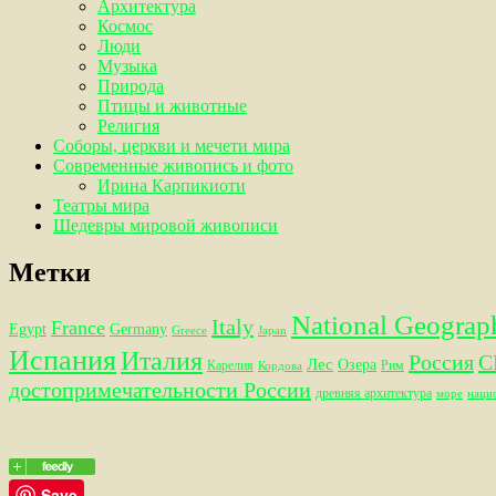
Архитектура
Космос
Люди
Музыка
Природа
Птицы и животные
Религия
Соборы, церкви и мечети мира
Современные живопись и фото
Ирина Карпикиоти
Театры мира
Шедевры мировой живописи
Метки
National Geograp
Italy
France
Egypt
Germany
Greece
Japan
Испания
Италия
Россия
С
Лес
Озера
Карелия
Рим
Кордова
достопримечательности России
древняя архитектура
море
наци
Save