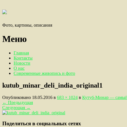
Фото, картины, описания
Меню
Главная
Контакты
Новости
О нас
Современные живопись и фото
kutub_minar_deli_india_original1
Опубликовано
18.05.2016
в
683 × 1024
в
Кутуб-Минар — самый
←
Предыдущая
Следующая
→
Поделиться в социальных сетях