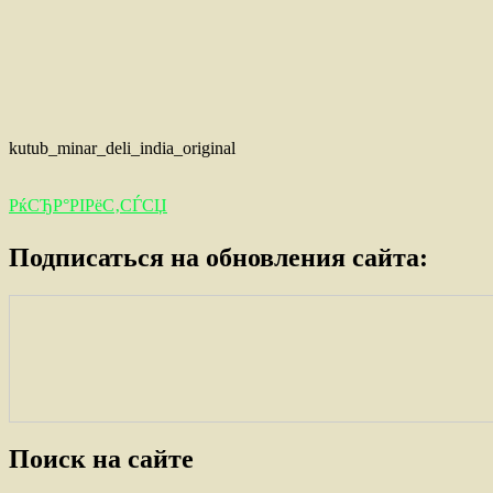
kutub_minar_deli_india_original
РќСЂР°РІРёС‚СЃСЏ
Подписаться на обновления сайта:
Поиск на сайте