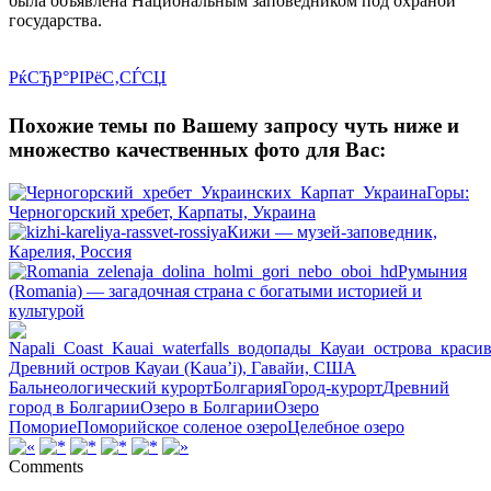
была объявлена Национальным заповедником под охраной
государства.
РќСЂР°РІРёС‚СЃСЏ
Похожие темы по Вашему запросу чуть ниже и
множество качественных фото для Вас:
Горы:
Черногорский хребет, Карпаты, Украина
Кижи — музей-заповедник,
Карелия, Россия
Румыния
(Romania) — загадочная страна с богатыми историей и
культурой
Древний остров Кауаи (Kaua’i), Гавайи, США
Бальнеологический курорт
Болгария
Город-курорт
Древний
город в Болгарии
Озеро в Болгарии
Озеро
Поморие
Поморийское соленое озеро
Целебное озеро
Comments