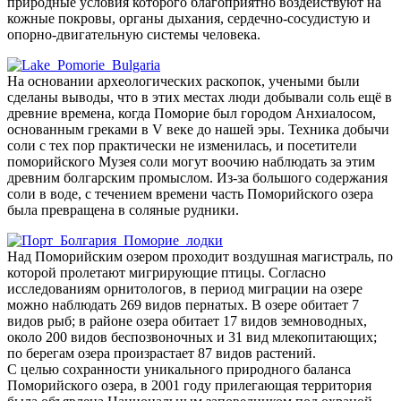
природные условия которого благоприятно воздействуют на
кожные покровы, органы дыхания, сердечно-сосудистую и
опорно-двигательную системы человека.
На основании археологических раскопок, учеными были
сделаны выводы, что в этих местах люди добывали соль ещё в
древние времена, когда Поморие был городом Анхиалосом,
основанным греками в V веке до нашей эры. Техника добычи
соли с тех пор практически не изменилась, и посетители
поморийского Музея соли могут воочию наблюдать за этим
древним болгарским промыслом. Из-за большого содержания
соли в воде, с течением времени часть Поморийского озера
была превращена в соляные рудники.
Над Поморийским озером проходит воздушная магистраль, по
которой пролетают мигрирующие птицы. Согласно
исследованиям орнитологов, в период миграции на озере
можно наблюдать 269 видов пернатых. В озере обитает 7
видов рыб; в районе озера обитает 17 видов земноводных,
около 200 видов беспозвоночных и 31 вид млекопитающих;
по берегам озера произрастает 87 видов растений.
С целью сохранности уникального природного баланса
Поморийского озера, в 2001 году прилегающая территория