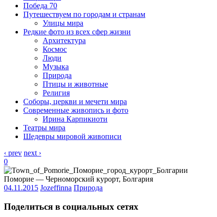
Победа 70
Путешествуем по городам и странам
Улицы мира
Редкие фото из всех сфер жизни
Архитектура
Космос
Люди
Музыка
Природа
Птицы и животные
Религия
Соборы, церкви и мечети мира
Современные живопись и фото
Ирина Карпикиоти
Театры мира
Шедевры мировой живописи
‹ prev
next ›
0
Поморие — Черноморский курорт, Болгария
04.11.2015
Jozeffinna
Природа
Поделиться в социальных сетях