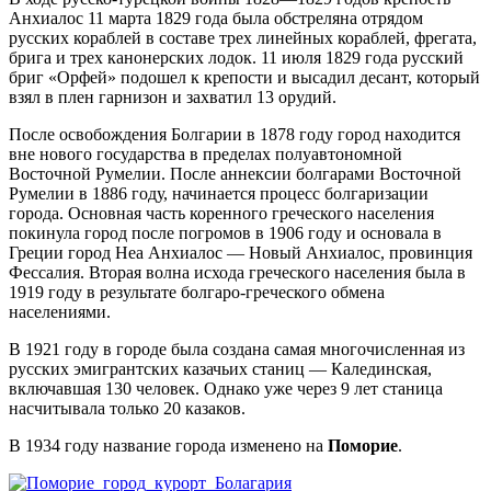
Анхиалос 11 марта 1829 года была обстреляна отрядом
русских кораблей в составе трех линейных кораблей, фрегата,
брига и трех канонерских лодок. 11 июля 1829 года русский
бриг «Орфей» подошел к крепости и высадил десант, который
взял в плен гарнизон и захватил 13 орудий.
После освобождения Болгарии в 1878 году город находится
вне нового государства в пределах полуавтономной
Восточной Румелии. После аннексии болгарами Восточной
Румелии в 1886 году, начинается процесс болгаризации
города. Основная часть коренного греческого населения
покинула город после погромов в 1906 году и основала в
Греции город Неа Анхиалос — Новый Анхиалос, провинция
Фессалия. Вторая волна исхода греческого населения былa в
1919 году в результате болгаро-греческого обмена
населениями.
В 1921 году в городе была создана самая многочисленная из
русских эмигрантских казачьих станиц — Калединская,
включавшая 130 человек. Однако уже через 9 лет станица
насчитывала только 20 казаков.
В 1934 году название города изменено на
Поморие
.