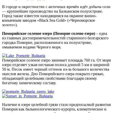
В городе и окрестностях с античных времён идёт добыча соли
— крупнейшее производство на Балканском полуострове.
Город также известен находящимся на окраине винно-
коньячным заводом «Black Sea Gold» («Черноморское
золото»).
Поморийское соленое озеро (Поморие солено езеро)
– одна
из главных достопримечательностей старинного болгарского
городка Поморие, расположенного на полуострове,
омываемом водами Черного моря.
Поморийское соленое озеро занимает площадь 760 га. От моря
озеро отделяет узкая песчаная полоса длиной 5 км и шириной
50 м. Песок имеет черный оттенок из-за большого количества
окислов железа. Дно Поморийского озера покрыто грязью,
обладающей целебными свойствами благодаря своему
богатому химическому составу.
Наличие в озере целебной грязи стало предпосылкой развития
Помория как бальнеологического курорта, климатические и