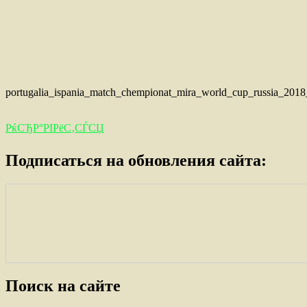
portugalia_ispania_match_chempionat_mira_world_cup_russia_2018_
РќСЂР°РІРёС‚СЃСЏ
Подписаться на обновления сайта:
Поиск на сайте