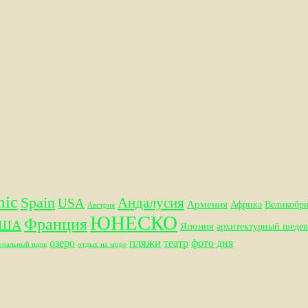
hic
Spain
Андалусия
USA
Армения
Африка
Великобр
Австрия
ЮНЕСКО
Франция
ША
Япония
архитектурный шедев
пляжи
озеро
театр
фото дня
ональный парк
отдых на море