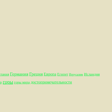
Германия
Греция
Европа
Исландия
итания
Египет
Иерусалим
горы
достопримечательности
р
горы мира