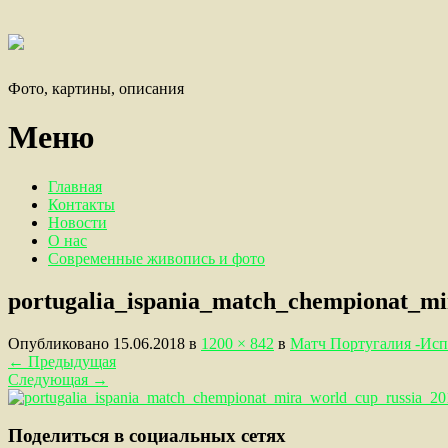
Фото, картины, описания
Меню
Главная
Контакты
Новости
О нас
Современные живопись и фото
portugalia_ispania_match_chempionat_mi
Опубликовано
15.06.2018
в
1200 × 842
в
Матч Португалия -Исп
←
Предыдущая
Следующая
→
Поделиться в социальных сетях