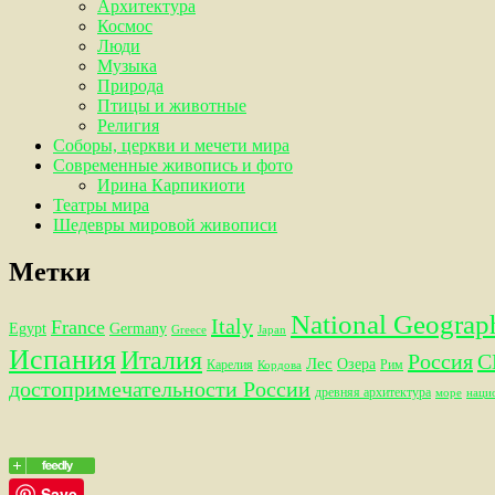
Архитектура
Космос
Люди
Музыка
Природа
Птицы и животные
Религия
Соборы, церкви и мечети мира
Современные живопись и фото
Ирина Карпикиоти
Театры мира
Шедевры мировой живописи
Метки
National Geograp
Italy
France
Egypt
Germany
Greece
Japan
Испания
Италия
Россия
С
Лес
Озера
Карелия
Рим
Кордова
достопримечательности России
древняя архитектура
море
наци
Save