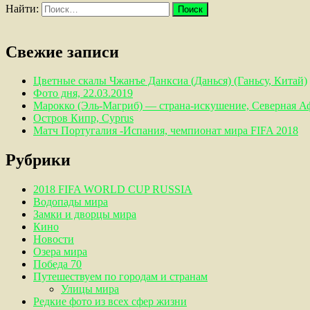
Найти:
Свежие записи
Цветные скалы Чжанъе Данксиа (Данься) (Ганьсу, Китай)
Фото дня, 22.03.2019
Марокко (Эль-Магриб) — страна-искушение, Северная А
Остров Кипр, Cyprus
Матч Португалия -Испания, чемпионат мира FIFA 2018
Рубрики
2018 FIFA WORLD CUP RUSSIA
Водопады мира
Замки и дворцы мира
Кино
Новости
Озера мира
Победа 70
Путешествуем по городам и странам
Улицы мира
Редкие фото из всех сфер жизни