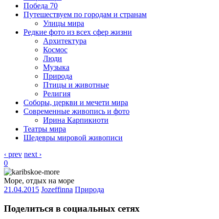
Победа 70
Путешествуем по городам и странам
Улицы мира
Редкие фото из всех сфер жизни
Архитектура
Космос
Люди
Музыка
Природа
Птицы и животные
Религия
Соборы, церкви и мечети мира
Современные живопись и фото
Ирина Карпикиоти
Театры мира
Шедевры мировой живописи
‹ prev
next ›
0
Море, отдых на море
21.04.2015
Jozeffinna
Природа
Поделиться в социальных сетях