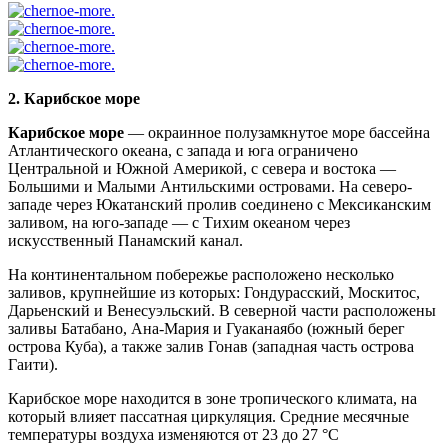
2. Карибское море
Карибское море
— окраинное полузамкнутое море бассейна
Атлантического океана, с запада и юга ограничено
Центральной и Южной Америкой, с севера и востока —
Большими и Малыми Антильскими островами. На северо-
западе через Юкатанский пролив соединено с Мексиканским
заливом, на юго-западе — с Тихим океаном через
искусственный Панамский канал.
На континентальном побережье расположено несколько
заливов, крупнейшие из которых: Гондурасский, Москитос,
Дарьенский и Венесуэльский. В северной части расположены
заливы Батабано, Ана-Мария и Гуаканаябо (южный берег
острова Куба), а также залив Гонав (западная часть острова
Гаити).
Карибское море находится в зоне тропического климата, на
который влияет пассатная циркуляция. Средние месячные
температуры воздуха изменяются от 23 до 27 °C