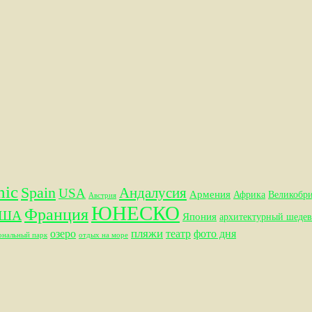
hic
Spain
Андалусия
USA
Армения
Африка
Великобр
Австрия
ЮНЕСКО
Франция
ША
Япония
архитектурный шедев
пляжи
озеро
театр
фото дня
ональный парк
отдых на море