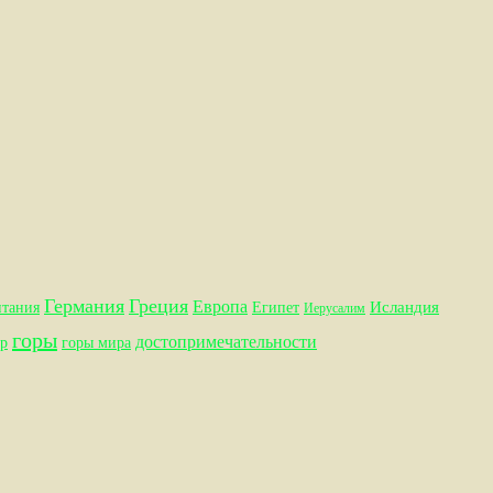
Германия
Греция
Европа
Исландия
итания
Египет
Иерусалим
горы
достопримечательности
р
горы мира