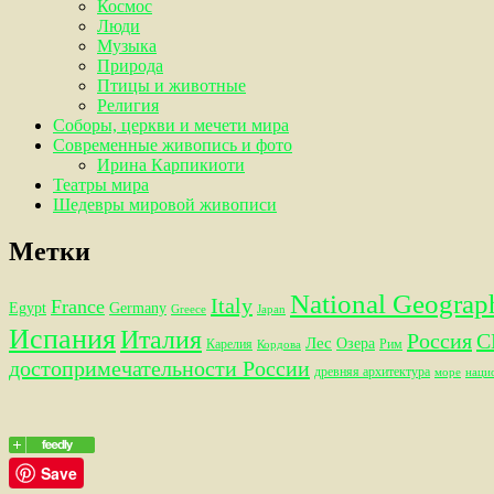
Космос
Люди
Музыка
Природа
Птицы и животные
Религия
Соборы, церкви и мечети мира
Современные живопись и фото
Ирина Карпикиоти
Театры мира
Шедевры мировой живописи
Метки
National Geograp
Italy
France
Egypt
Germany
Greece
Japan
Испания
Италия
Россия
С
Лес
Озера
Карелия
Рим
Кордова
достопримечательности России
древняя архитектура
море
наци
Save