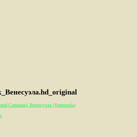
Венесуэла.hd_original
nal Canaima), Венесуэла (Venezuela)