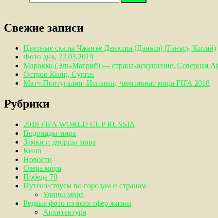
Свежие записи
Цветные скалы Чжанъе Данксиа (Данься) (Ганьсу, Китай)
Фото дня, 22.03.2019
Марокко (Эль-Магриб) — страна-искушение, Северная А
Остров Кипр, Cyprus
Матч Португалия -Испания, чемпионат мира FIFA 2018
Рубрики
2018 FIFA WORLD CUP RUSSIA
Водопады мира
Замки и дворцы мира
Кино
Новости
Озера мира
Победа 70
Путешествуем по городам и странам
Улицы мира
Редкие фото из всех сфер жизни
Архитектура