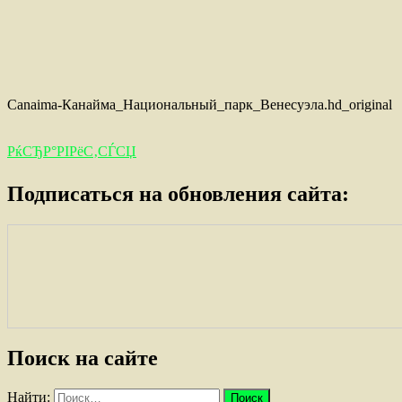
Canaima-Канайма_Национальный_парк_Венесуэла.hd_original
РќСЂР°РІРёС‚СЃСЏ
Подписаться на обновления сайта:
Поиск на сайте
Найти: