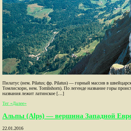
Пилатус (нем. Pilatus; фр. Pilatus) — горный массив в швейца
Томлисхорн, нем. Tomlishorn). По легенде название горы проис
названия лежит латинское […]
Тег «Далее»
Альпы (Alps) — вершина Западной Ев
22.01.2016