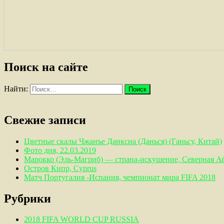
Поиск на сайте
Найти:
Свежие записи
Цветные скалы Чжанъе Данксиа (Данься) (Ганьсу, Китай)
Фото дня, 22.03.2019
Марокко (Эль-Магриб) — страна-искушение, Северная А
Остров Кипр, Cyprus
Матч Португалия -Испания, чемпионат мира FIFA 2018
Рубрики
2018 FIFA WORLD CUP RUSSIA