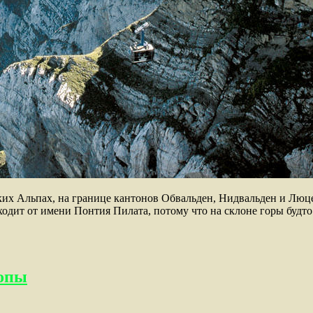
рских Альпах, на границе кантонов Обвальден, Нидвальден и Люце
ходит от имени Понтия Пилата, потому что на склоне горы будто
ропы