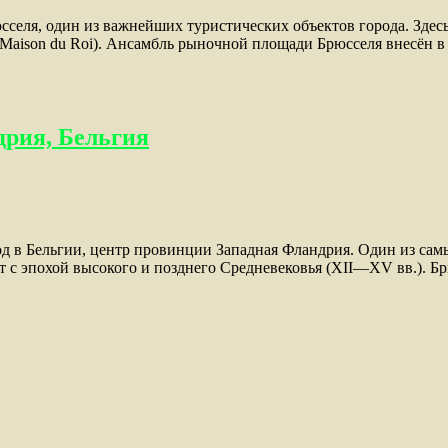
рюсселя, один из важнейших туристических объектов города. Зд
р. Maison du Roi). Ансамбль рыночной площади Брюсселя внесё
дрия, Бельгия
 город в Бельгии, центр провинции Западная Фландрия. Один из с
 с эпохой высокого и позднего Средневековья (XII—XV вв.). Брю