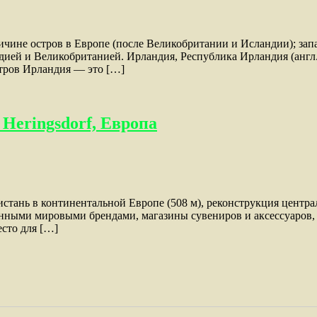
о величине остров в Европе (после Великобритании и Исландии); 
й и Великобританией. Ирландия, Республика Ирландия (англ. Ire
тров Ирландия — это […]
Heringsdorf, Европа
истань в континентальной Европе (508 м), реконструкция центр
нными мировыми брендами, магазины сувениров и аксессуаров, 
сто для […]