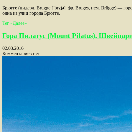
Брюгге (нидерл. Brugge [ˈbrʏʝə], фр. Bruges, нем. Brügge) —
одна из улиц города Брюгге.
Тег «Далее»
Гора Пилатус (Mount Pilatus), Швейцар
02.03.2016
Комментариев нет