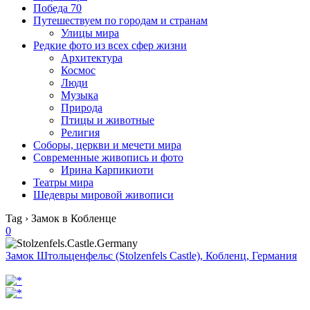
Победа 70
Путешествуем по городам и странам
Улицы мира
Редкие фото из всех сфер жизни
Архитектура
Космос
Люди
Музыка
Природа
Птицы и животные
Религия
Соборы, церкви и мечети мира
Современные живопись и фото
Ирина Карпикиоти
Театры мира
Шедевры мировой живописи
Tag › Замок в Кобленце
0
Замок Штольценфельс (Stolzenfels Castle), Кобленц, Германия