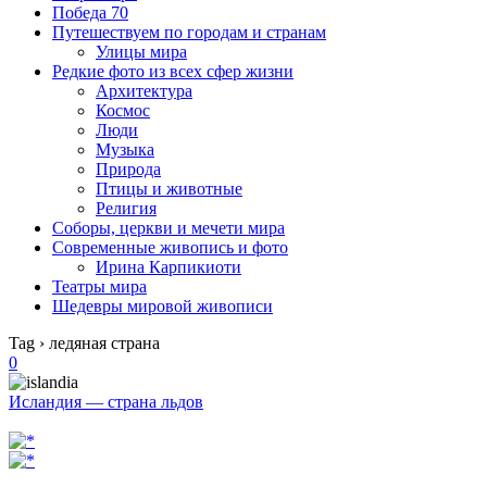
Победа 70
Путешествуем по городам и странам
Улицы мира
Редкие фото из всех сфер жизни
Архитектура
Космос
Люди
Музыка
Природа
Птицы и животные
Религия
Соборы, церкви и мечети мира
Современные живопись и фото
Ирина Карпикиоти
Театры мира
Шедевры мировой живописи
Tag › ледяная страна
0
Исландия — страна льдов