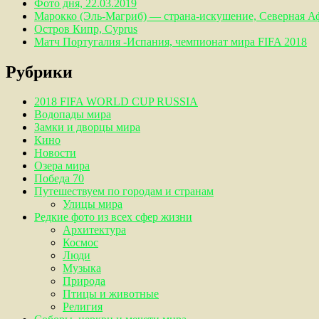
Фото дня, 22.03.2019
Марокко (Эль-Магриб) — страна-искушение, Северная А
Остров Кипр, Cyprus
Матч Португалия -Испания, чемпионат мира FIFA 2018
Рубрики
2018 FIFA WORLD CUP RUSSIA
Водопады мира
Замки и дворцы мира
Кино
Новости
Озера мира
Победа 70
Путешествуем по городам и странам
Улицы мира
Редкие фото из всех сфер жизни
Архитектура
Космос
Люди
Музыка
Природа
Птицы и животные
Религия