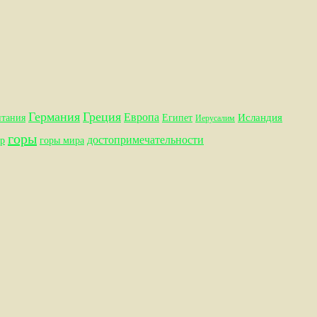
Германия
Греция
Европа
Исландия
итания
Египет
Иерусалим
горы
достопримечательности
р
горы мира