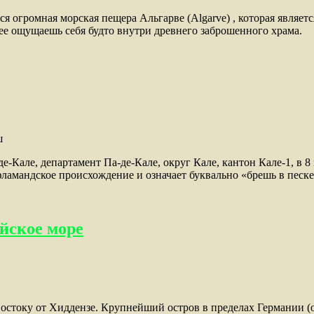
ится огромная морская пещера Альгарве (Algarve) , которая явля
нее ощущаешь себя будто внутри древнего заброшенного храма.
-Кале, департамент Па-де-Кале, округ Кале, кантон Кале-1, в 8 
фламандское происхождение и означает буквально «брешь в песк
ийское море
к востоку от Хиддензе. Крупнейший остров в пределах Германии (