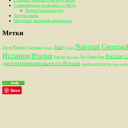
Соборы, церкви и мечети мира
Современные живопись и фото
Ирина Карпикиоти
Театры мира
Шедевры мировой живописи
Метки
National Geograp
Italy
France
Egypt
Germany
Greece
Japan
Испания
Италия
Россия
С
Лес
Озера
Карелия
Рим
Кордова
достопримечательности России
древняя архитектура
море
наци
Save