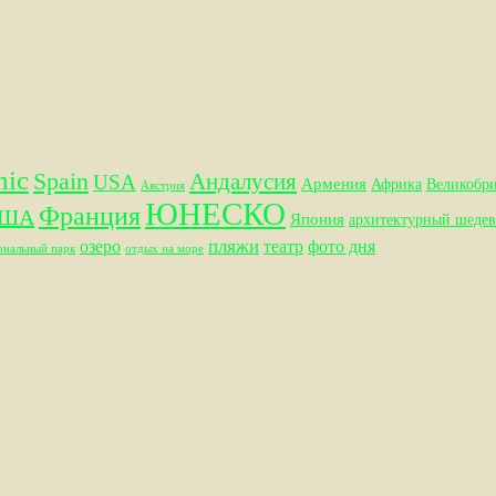
hic
Spain
Андалусия
USA
Армения
Африка
Великобр
Австрия
ЮНЕСКО
Франция
ША
Япония
архитектурный шедев
пляжи
озеро
театр
фото дня
ональный парк
отдых на море