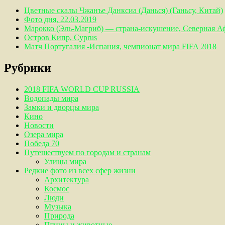
Цветные скалы Чжанъе Данксиа (Данься) (Ганьсу, Китай)
Фото дня, 22.03.2019
Марокко (Эль-Магриб) — страна-искушение, Северная А
Остров Кипр, Cyprus
Матч Португалия -Испания, чемпионат мира FIFA 2018
Рубрики
2018 FIFA WORLD CUP RUSSIA
Водопады мира
Замки и дворцы мира
Кино
Новости
Озера мира
Победа 70
Путешествуем по городам и странам
Улицы мира
Редкие фото из всех сфер жизни
Архитектура
Космос
Люди
Музыка
Природа
Птицы и животные