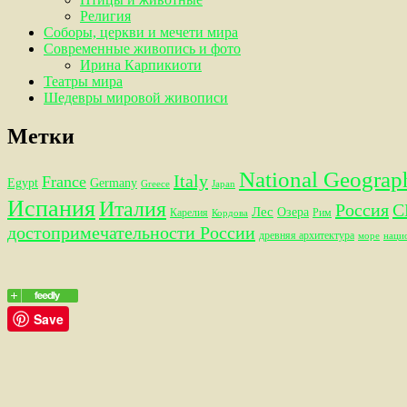
Религия
Соборы, церкви и мечети мира
Современные живопись и фото
Ирина Карпикиоти
Театры мира
Шедевры мировой живописи
Метки
National Geograp
Italy
France
Egypt
Germany
Greece
Japan
Испания
Италия
Россия
С
Лес
Озера
Карелия
Рим
Кордова
достопримечательности России
древняя архитектура
море
наци
Save