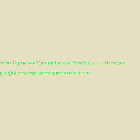
Германия
Греция
Европа
Исландия
итания
Египет
Иерусалим
горы
достопримечательности
р
горы мира