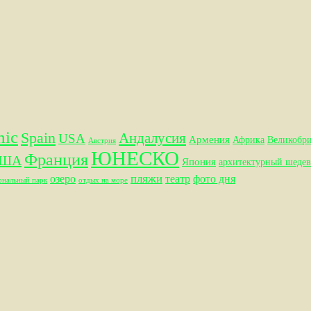
hic
Spain
Андалусия
USA
Армения
Африка
Великобр
Австрия
ЮНЕСКО
Франция
ША
Япония
архитектурный шедев
пляжи
озеро
театр
фото дня
ональный парк
отдых на море