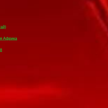
тай)
ая Африка
18