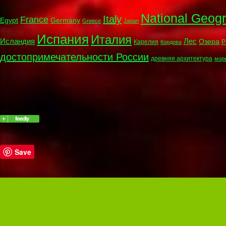
National Geog
Italy
France
Egypt
Germany
Greece
Japan
Испания
Италия
Исландия
Лес
Озера
Карелия
Р
Кордова
достопримечательности России
древняя архитектура
мор
Save