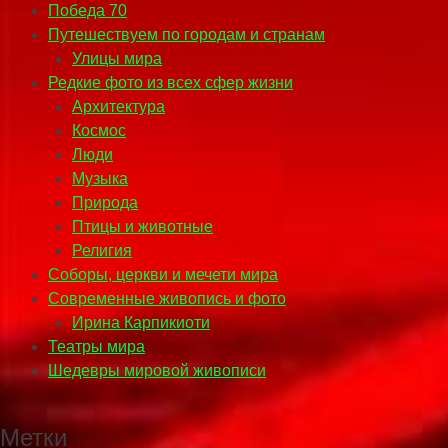
Победа 70
Путешествуем по городам и странам
Улицы мира
Редкие фото из всех сфер жизни
Архитектура
Космос
Люди
Музыка
Природа
Птицы и животные
Религия
Соборы, церкви и мечети мира
Современные живопись и фото
Ирина Карпикиоти
Театры мира
Шедевры мировой живописи
Метки