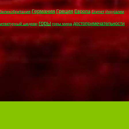
Германия
Греция
Европа
Великобритания
Египет
Иерусалим
горы
достопримечательности
хитектурный шедевр
горы мира