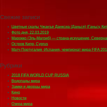
Свежие записи
Цветные скалы Чжанъе Данксиа (Данься) (Ганьсу, Ки
Фото дня, 22.03.2019
Марокко (Эль-Магриб) — страна-искушение, Северн
Остров Кипр, Cyprus
Матч Португалия -Испания, чемпионат мира FIFA 20
Рубрики
2018 FIFA WORLD CUP RUSSIA
Водопады мира
Замки и дворцы мира
Кино
Новости
Озера мира