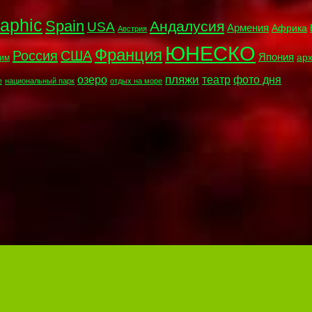
raphic
Spain
Андалусия
USA
Армения
Африка
Австрия
ЮНЕСКО
Франция
Россия
США
Япония
ар
им
пляжи
озеро
театр
фото дня
е
национальный парк
отдых на море