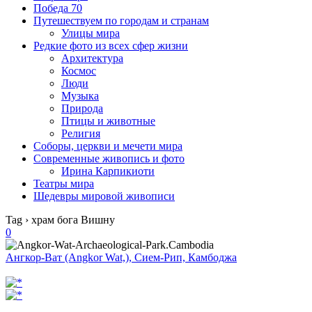
Победа 70
Путешествуем по городам и странам
Улицы мира
Редкие фото из всех сфер жизни
Архитектура
Космос
Люди
Музыка
Природа
Птицы и животные
Религия
Соборы, церкви и мечети мира
Современные живопись и фото
Ирина Карпикиоти
Театры мира
Шедевры мировой живописи
Tag › храм бога Вишну
0
Ангкор-Ват (Angkor Wat,), Сием-Рип, Камбоджа