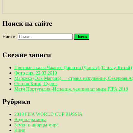
Поиск на сайте
Найти:
Свежие записи
Цветные скалы Чжанъе Данксиа (Данься) (Ганьсу, Китай)
Фото дня, 22.03.2019
Марокко (Эль-Магриб) — страна-искушение, Северная А
Остров Кипр, Cyprus
Матч Португалия -Испания, чемпионат мира FIFA 2018
Рубрики
2018 FIFA WORLD CUP RUSSIA
Водопады мира
Замки и дворцы мира
Кино