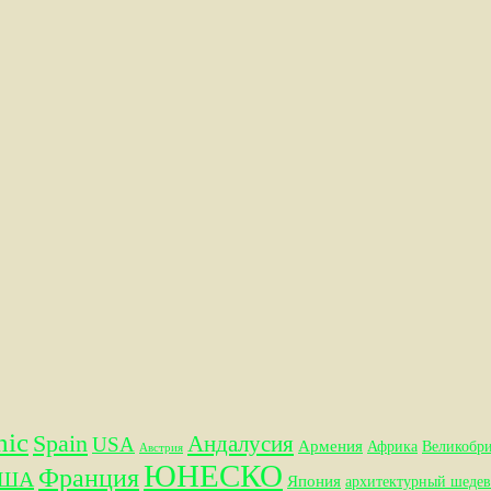
hic
Spain
Андалусия
USA
Армения
Африка
Великобр
Австрия
ЮНЕСКО
Франция
ША
Япония
архитектурный шедев