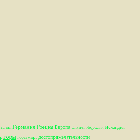
Германия
Греция
Европа
Исландия
итания
Египет
Иерусалим
горы
достопримечательности
р
горы мира