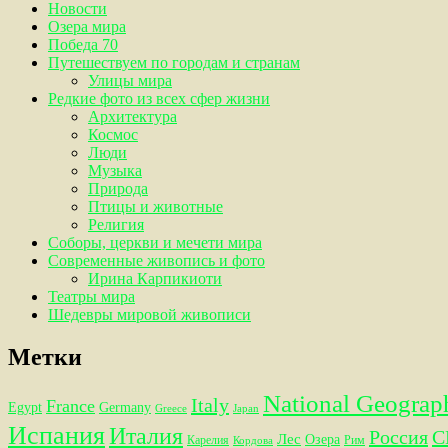
Новости
Озера мира
Победа 70
Путешествуем по городам и странам
Улицы мира
Редкие фото из всех сфер жизни
Архитектура
Космос
Люди
Музыка
Природа
Птицы и животные
Религия
Соборы, церкви и мечети мира
Современные живопись и фото
Ирина Карпикиоти
Театры мира
Шедевры мировой живописи
Метки
National Geograp
Italy
France
Egypt
Germany
Greece
Japan
Испания
Италия
Россия
С
Лес
Озера
Карелия
Рим
Кордова