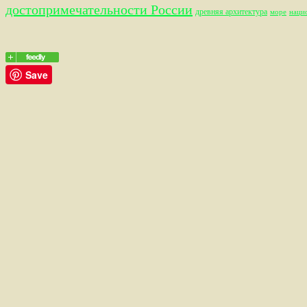
достопримечательности России
древняя архитектура
море
наци
Save