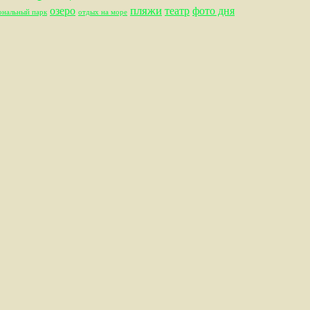
пляжи
озеро
театр
фото дня
ональный парк
отдых на море