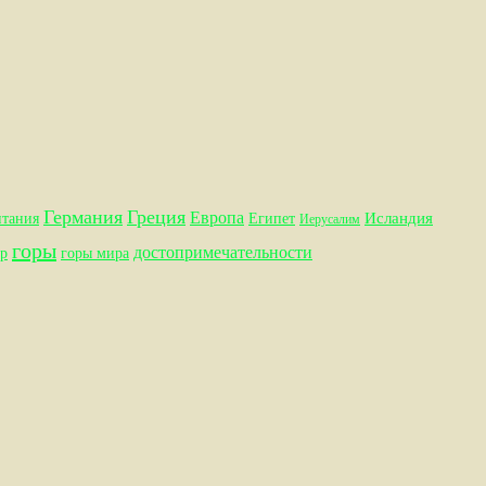
Германия
Греция
Европа
Исландия
итания
Египет
Иерусалим
горы
достопримечательности
р
горы мира