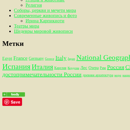
Религия
Соборы, церкви и мечети мира
Современные живопись и фото
Ирина Карпикиоти
Театры мира
Шедевры мировой живописи
Метки
National Geograp
Italy
France
Egypt
Germany
Greece
Japan
Испания
Италия
Россия
С
Лес
Озера
Карелия
Рим
Кордова
достопримечательности России
древняя архитектура
море
наци
Save