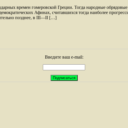
гендарных времен гомеровской Греции. Тогда народные обрядовы
 в демократических Афинах, считавшихся тогда наиболее прогрес
тельно позднее, в III—II […]
Введите ваш e-mail: