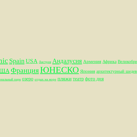
hic
Spain
Андалусия
USA
Армения
Африка
Великобр
Австрия
ЮНЕСКО
Франция
ША
Япония
архитектурный шедев
пляжи
озеро
театр
фото дня
ональный парк
отдых на море