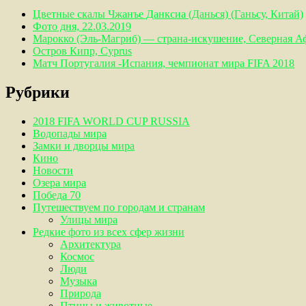
Цветные скалы Чжанъе Данксиа (Данься) (Ганьсу, Китай)
Фото дня, 22.03.2019
Марокко (Эль-Магриб) — страна-искушение, Северная А
Остров Кипр, Cyprus
Матч Португалия -Испания, чемпионат мира FIFA 2018
Рубрики
2018 FIFA WORLD CUP RUSSIA
Водопады мира
Замки и дворцы мира
Кино
Новости
Озера мира
Победа 70
Путешествуем по городам и странам
Улицы мира
Редкие фото из всех сфер жизни
Архитектура
Космос
Люди
Музыка
Природа
Птицы и животные