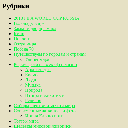
Рубрики
2018 FIFA WORLD CUP RUSSIA
Водопады мира
Замки и дворцы мира
Кино
Новости
Озера мира
Победа 70
Путешествуем по городам и странам
Улицы мира
Редкие фото из всех сфер жизни
Архитектура
Космос
Люди
Музыка
Природа
Птицы и животные
Религия
Соборы, церкви и мечети мира
Современные живопись и фото
Ирина Карпикиоти
Театры мира
Шедевры мировой живописи