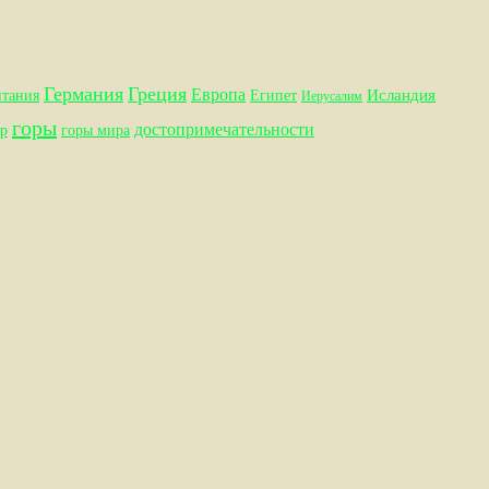
Германия
Греция
Европа
Исландия
итания
Египет
Иерусалим
горы
достопримечательности
р
горы мира