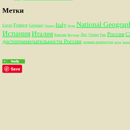
Метки
National Geograp
Italy
France
Egypt
Germany
Greece
Japan
Испания
Италия
Россия
С
Лес
Озера
Карелия
Рим
Кордова
достопримечательности России
древняя архитектура
море
наци
Save