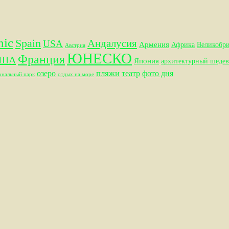
hic
Spain
Андалусия
USA
Армения
Африка
Великобр
Австрия
ЮНЕСКО
Франция
ША
Япония
архитектурный шедев
пляжи
озеро
театр
фото дня
ональный парк
отдых на море