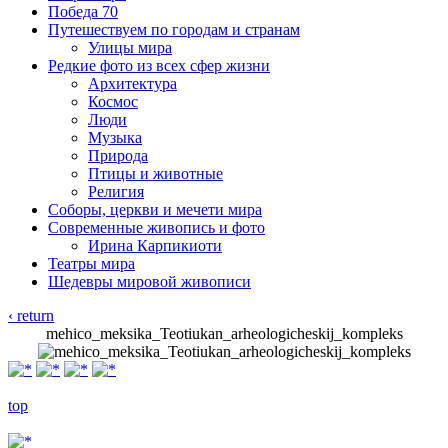
Победа 70
Путешествуем по городам и странам
Улицы мира
Редкие фото из всех сфер жизни
Архитектура
Космос
Люди
Музыка
Природа
Птицы и животные
Религия
Соборы, церкви и мечети мира
Современные живопись и фото
Ирина Карпикиоти
Театры мира
Шедевры мировой живописи
‹ return
mehico_meksika_Teotiukan_arheologicheskij_kompleks
top