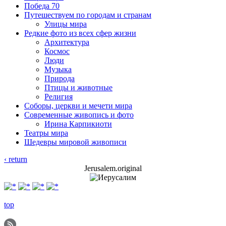
Победа 70
Путешествуем по городам и странам
Улицы мира
Редкие фото из всех сфер жизни
Архитектура
Космос
Люди
Музыка
Природа
Птицы и животные
Религия
Соборы, церкви и мечети мира
Современные живопись и фото
Ирина Карпикиоти
Театры мира
Шедевры мировой живописи
‹ return
Jerusalem.original
top