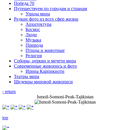
Победа 70
Путешествуем по городам и странам
Улицы мира
Редкие фото из всех сфер жизни
Архитектура
Космос
Люди
Музыка
Природа
Птицы и животные
Религия
Соборы, церкви и мечети мира
Современные живопись и фото
Ирина Карпикиоти
Театры мира
Шедевры мировой живописи
‹ return
Ismoil-Somoni-Peak-Tajikistan
top