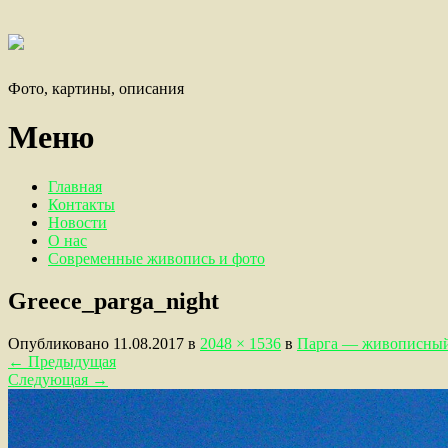
Фото, картины, описания
Меню
Главная
Контакты
Новости
О нас
Современные живопись и фото
Greece_parga_night
Опубликовано
11.08.2017
в
2048 × 1536
в
Парга — живописный 
←
Предыдущая
Следующая
→