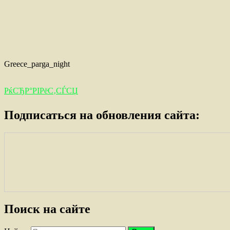
Greece_parga_night
РќСЂР°РІРёС‚СЃСЏ
Подписаться на обновления сайта:
Поиск на сайте