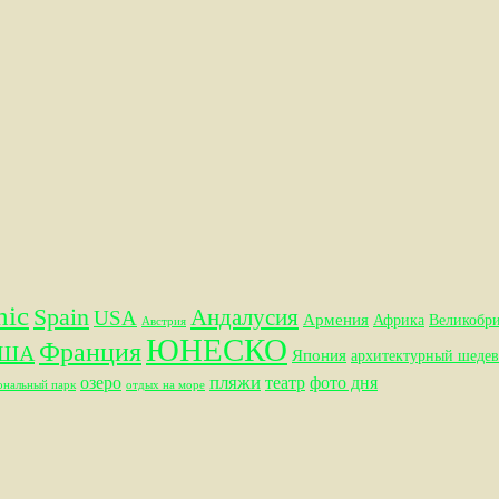
hic
Spain
Андалусия
USA
Армения
Африка
Великобр
Австрия
ЮНЕСКО
Франция
ША
Япония
архитектурный шедев
пляжи
озеро
театр
фото дня
ональный парк
отдых на море