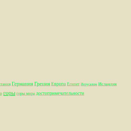
Германия
Греция
Европа
Исландия
итания
Египет
Иерусалим
горы
достопримечательности
р
горы мира