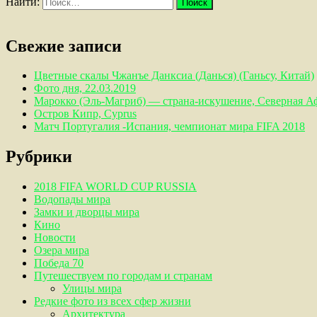
Найти:
Свежие записи
Цветные скалы Чжанъе Данксиа (Данься) (Ганьсу, Китай)
Фото дня, 22.03.2019
Марокко (Эль-Магриб) — страна-искушение, Северная А
Остров Кипр, Cyprus
Матч Португалия -Испания, чемпионат мира FIFA 2018
Рубрики
2018 FIFA WORLD CUP RUSSIA
Водопады мира
Замки и дворцы мира
Кино
Новости
Озера мира
Победа 70
Путешествуем по городам и странам
Улицы мира
Редкие фото из всех сфер жизни
Архитектура